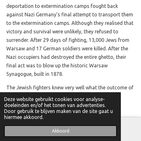
deportation to extermination camps fought back
against Nazi Germany's final attempt to transport them
to the extermination camps. Although they realised that
victory and survival were unlikely, they refused to
surrender. After 29 days of fighting, 13,000 Jews from
Warsaw and 17 German soldiers were killed. After the
Nazi occupiers had destroyed the entire ghetto, their
final act was to blow up the historic Warsaw
Synagogue, built in 1878.
The Jewish fighters knew very well what the outcome of
their resistance would be. However, they chose to
Deze website gebruikt cookies voor analyse-
determine how they would die: in Treblinka or in
doeleinden en/of het tonen van advertenties.
Door gebruik te blijven maken van de site gaat u
resistance.
hiermee akkoord.
After years of humiliation, Palestinian resistance
Akkoord
E-mailadres
fighters also chose to escape from the inhumane ghetto