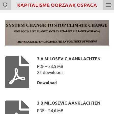
KAPITALISME OORZAAK OSPACA
Ga
direct
naar
de
hoofdinhoud
3 A MILOSEVIC AANKLACHTEN
PDF – 23,5 MB
82 downloads
Download
3 B MILOSEVIC AANKLACHTEN
PDF – 24,6 MB