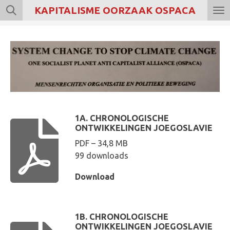
KAPITALISME OORZAAK OSPACA
Ga
direct
naar
de
hoofdinhoud
1A. CHRONOLOGISCHE
ONTWIKKELINGEN JOEGOSLAVIE
PDF – 34,8 MB
99 downloads
Download
1B. CHRONOLOGISCHE
ONTWIKKELINGEN JOEGOSLAVIE