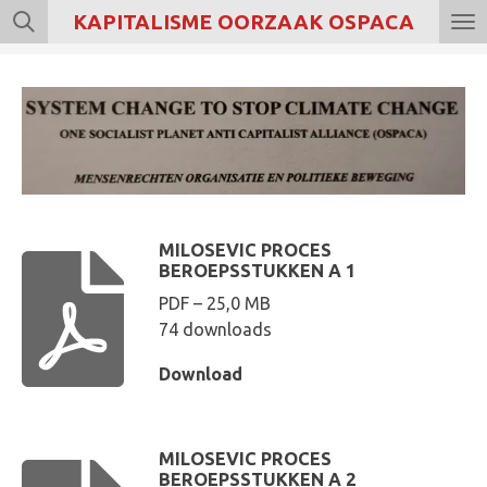
KAPITALISME OORZAAK OSPACA
Ga
direct
naar
de
hoofdinhoud
MILOSEVIC PROCES
BEROEPSSTUKKEN A 1
PDF – 25,0 MB
74 downloads
Download
MILOSEVIC PROCES
BEROEPSSTUKKEN A 2