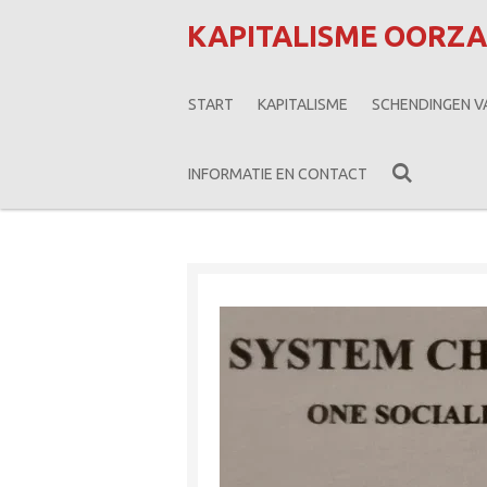
Ga
KAPITALISME OORZ
direct
naar
START
KAPITALISME
SCHENDINGEN 
de
hoofdinhoud
INFORMATIE EN CONTACT