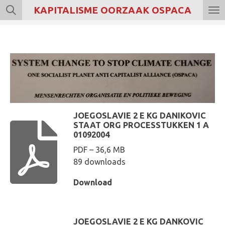
KAPITALISME OORZAAK OSPACA
Ga
direct
naar
de
hoofdinhoud
JOEGOSLAVIE 2 E KG DANIKOVIC
STAAT ORG PROCESSTUKKEN 1 A
01092004
PDF – 36,6 MB
89 downloads
Download
JOEGOSLAVIE 2 E KG DANKOVIC